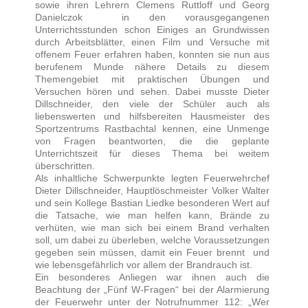
sowie ihren Lehrern Clemens Ruttloff und Georg
Danielczok in den vorausgegangenen
Unterrichtsstunden schon Einiges an Grundwissen
durch Arbeitsblätter, einen Film und Versuche mit
offenem Feuer erfahren haben, konnten sie nun aus
berufenem Munde nähere Details zu diesem
Themengebiet mit praktischen Übungen und
Versuchen hören und sehen. Dabei musste Dieter
Dillschneider, den viele der Schüler auch als
liebenswerten und hilfsbereiten Hausmeister des
Sportzentrums Rastbachtal kennen, eine Unmenge
von Fragen beantworten, die die geplante
Unterrichtszeit für dieses Thema bei weitem
überschritten.
Als inhaltliche Schwerpunkte legten Feuerwehrchef
Dieter Dillschneider, Hauptlöschmeister Volker Walter
und sein Kollege Bastian Liedke besonderen Wert auf
die Tatsache, wie man helfen kann, Brände zu
verhüten, wie man sich bei einem Brand verhalten
soll, um dabei zu überleben, welche Voraussetzungen
gegeben sein müssen, damit ein Feuer brennt und
wie lebensgefährlich vor allem der Brandrauch ist.
Ein besonderes Anliegen war ihnen auch die
Beachtung der „Fünf W-Fragen“ bei der Alarmierung
der Feuerwehr unter der Notrufnummer 112: „Wer