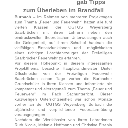
gab Tipps
zum Überleben im Brandfall
Burbach –
Im Rahmen von mehreren Projekttagen
zum Thema „Feuer und Feuerwehr“ hatten alle fünf
vierten Klassen der OGTGS Weyersberg
Saarbrücken mit ihren Lehrern neben den
eindrucksvollen theoretischen Unterweisungen auch
die Gelegenheit, auf ihrem Schulhof hautnah die
vielfältigen Einsatzfunktionen und –möglichkeiten
eines richtigen Löschfahrzeuges der Freiwilligen
Saarbrücker Feuerwehr zu erfahren.
Vor diesem Höhepunkt in diesem interessanten
Projektthema besuchte Hauptbrandmeister Dieter
Dillschneider von der Freiwilligen Feuerwehr
Saarbrücken schon Tage vorher die Burbacher
Grundschüler in ihren Klassen und informierte sie
kompetent und altersgemäß zum Thema „Feuer und
Feuerwehr“ im Fach Sachunterricht. Dieser
kurzweiligen Unterrichtseinheit war schon Monate
vorher an der OGTGS Weyersberg Burbach die
alljährliche und verpflichtende Feueralarmübung
vorausgegangen.
Nachdem die Viertklässler von ihren Lehrerinnen
Ruth Nicola, Melanie Hoffmann und Christine Eisenla