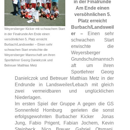
in der Finalrunde
Am Ende einen
versöhnlichen 5.
Platz erreicht
Burbach/Landsweil
Weyersberger Kicker mit schwachem Start
er –
Einen sehr
in der Finalrunde Am Ende einen
versöhnlichen 5. Platz erreicht
schwachen Start
Burbach/Landsweiler – Einen sehr
erwischte die
schwachen Start erwischte die
Weyersberger
Weyersberger Mannschaft um ihren
Grundschulmannsch
Sportlehrer Georg Danielczok und
aft um ihren
Betreuer Matthias Metz
Sportlehrer Georg
Danielczok und Betreuer Matthias Metz in der
Endrunde in Landsweiler/Lebach mit gleich
zwei vermeidbaren und unglücklichen
Niederlagen.
Im ersten Spiel der Gruppe A gegen die GS
Sonnenfeld Homburg gerieten die sonst
erfolgsgewohnten Burbacher Kicker Jonas
Jung, Fabio Prigent, Fabian Jochem, Kevin
Steinbeck, Nico Breuer, Gabriel Otsmani,