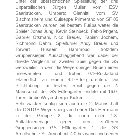
Unter der übersichtlichen Spielleitung der drei
Unparteiischen Jürgen Müller vom ESV
Saarbrücken, Umberto Giannitti vom SV
Bischmisheim und Guiseppe Primerano von SF 05
Saarbrücken wurden bei bestem Fußballwetter die
Spieler Jonas Jung, Kevin Steinbeck, Fabio Prigent,
Gabriel Otsmani, Nico Breuer, Fabian Jochem,
Richmond Dahm, Spielführer Andy Breuer und
Torwart Hussein Hammoud trotzdem
Gruppensieger. Ausschlaggebend war dabei der
direkte Vergleich im zweiten Spiel gegen die GS
Gersweiler, in dem die Weyersberger Buben einen
unerwarteten und frühen 0:1–Rückstand
letztendlich zu einem 4:1-Erfolg drehten. Die
Pflichtübung im letzten Spiel gegen die 2.
Mannschaft der GS Füllengarten endete mit 16:0-
Toren für die Weyersberger Kicker.
Sehr wacker schlug sich auch die 2. Mannschaft
der OGTGS Weyersberg von Lehrer Dirk Herrmann
in der Gruppe 2, die nach einer 1:3-
Auftaktniederlage gegen den späteren
Gruppensieger GS Füllengarten 1, die GS
Arnulfschule St. Arnual mit 4:0 bezwang und gegen