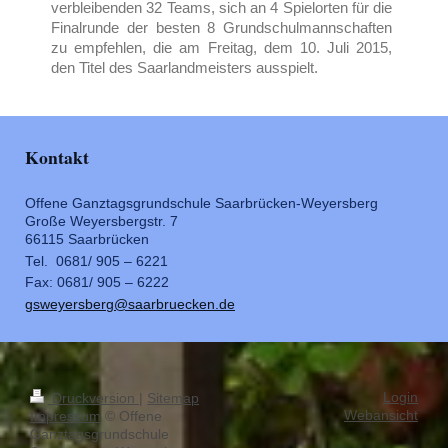
verbleibenden 32 Teams, sich an 4 Spielorten für die
Finalrunde der besten 8 Grundschulmannschaften
zu empfehlen, die am Freitag, dem 10. Juli 2015,
den Titel des Saarlandmeisters ausspielt.
Kontakt
Offene Ganztagsgrundschule Saarbrücken-Weyersberg
Große Weyersbergstr. 7
66115 Saarbrücken
Tel. 0681/ 905 – 6221
Fax: 0681/ 905 – 6222
gsweyersberg@saarbruecken.de
Login
Druckversion
|
Sitemap
Webansicht
Impressum
© Offene
Ganztagsgrundschule