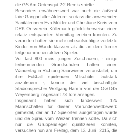
die GS Am Ordensgut 2:2-Remis spielte.
Besonders erwähnenswert war auch die äußerst
faire Gangart aller Akteure, so dass die anwesenden
Sanitäterinnen Eva Mülder und Christiane Kreis vom
DRK-Ortsverein Köllerbach glücklicherweise einen
relativ entspannten Vormittag erleben konnten. Zu
verarzten hatten sie mehr unbeaufsichtigte verletzte
Kinder von Wanderklassen als die an dem Turnier
teilgenommenen aktiven Spieler.
Vor fast 800 meist jungen Zuschauern, - einige
teilnehmenden Grundschulen hatten einen
Wandertag in Richtung Saarwiesen veranstaltet, um
ihre Fußball spielenden Mitschüler lautstark
anzufeuern -, konnte der viel beschäftigte
Stadionsprecher Wolfgang Hamm von der OGTGS
Weyersberg insgesamt 73 Tore ansagen.
Insgesamt haben sich landesweit 129
Mannschaften für diesen Vorrundenwettbewerb
gemeldet, der an 17 Spielorten ausgetragen wurde
und die Spreu vom Weizen trennen sollte. Da sich
nur die Gruppensieger qualifizieren konnten,
versuchen nun am Freitag, dem 12. Juni 2015, die